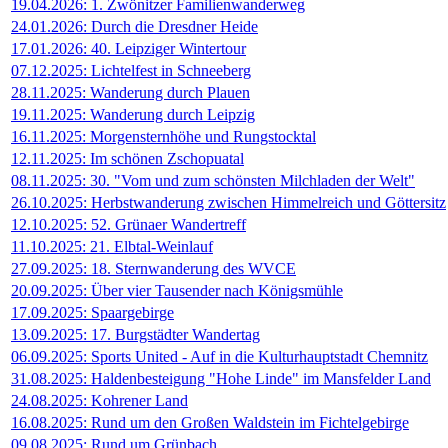
19.04.2026: 1. Zwönitzer Familienwanderweg
24.01.2026: Durch die Dresdner Heide
17.01.2026: 40. Leipziger Wintertour
07.12.2025: Lichtelfest in Schneeberg
28.11.2025: Wanderung durch Plauen
19.11.2025: Wanderung durch Leipzig
16.11.2025: Morgensternhöhe und Rungstocktal
12.11.2025: Im schönen Zschopuatal
08.11.2025: 30. "Vom und zum schönsten Milchladen der Welt"
26.10.2025: Herbstwanderung zwischen Himmelreich und Göttersitz
12.10.2025: 52. Grünaer Wandertreff
11.10.2025: 21. Elbtal-Weinlauf
27.09.2025: 18. Sternwanderung des WVCE
20.09.2025: Über vier Tausender nach Königsmühle
17.09.2025: Spaargebirge
13.09.2025: 17. Burgstädter Wandertag
06.09.2025: Sports United - Auf in die Kulturhauptstadt Chemnitz
31.08.2025: Haldenbesteigung "Hohe Linde" im Mansfelder Land
24.08.2025: Kohrener Land
16.08.2025: Rund um den Großen Waldstein im Fichtelgebirge
09.08.2025: Rund um Grünbach